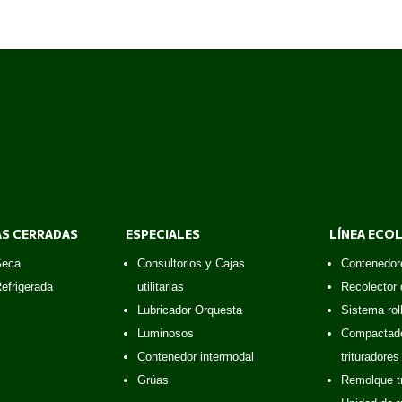
AS CERRADAS
ESPECIALES
LÍNEA ECO
Seca
Consultorios y Cajas
Contenedor
efrigerada
utilitarias
Recolector 
Lubricador Orquesta
Sistema roll
Luminosos
Compactado
Contenedor intermodal
trituradores
Grúas
Remolque t