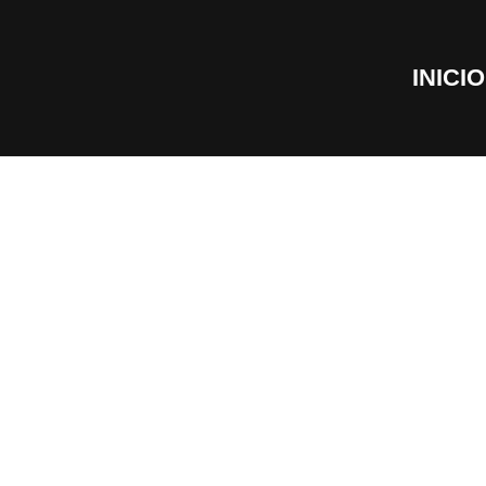
INICIO
CARROCERÍAS ESPECIALES
Grúas