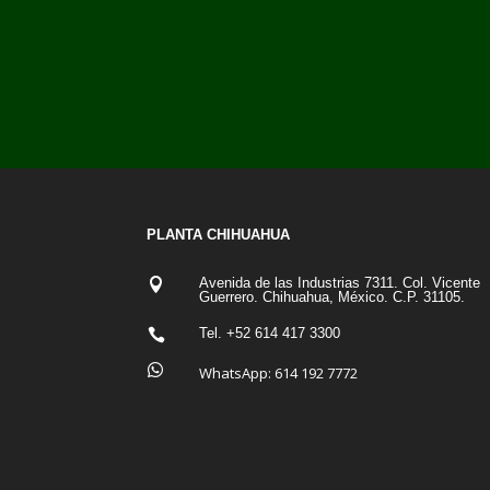
PLANTA CHIHUAHUA
Avenida de las Industrias 7311. Col. Vicente

Guerrero. Chihuahua, México. C.P. 31105.
Tel. +52 614 417 3300


WhatsApp:
614 192 7772