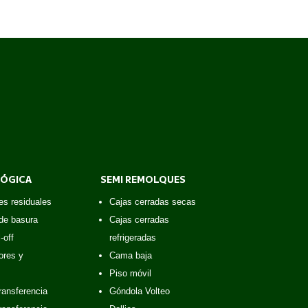
LÓGICA
SEMI REMOLQUES
es residuales
Cajas cerradas secas
de basura
Cajas cerradas
-off
refrigeradas
res y
Cama baja
Piso móvil
ransferencia
Góndola Volteo