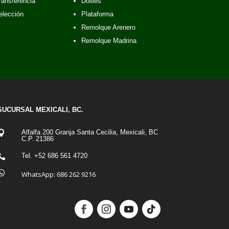
ransferencia
Dollies
elección
Plataforma
Remolque Arenero
Remolque Madrina
SUCURSAL MEXICALI, BC.
Alfalfa 200 Granja Santa Cecilia, Mexicali, BC

C.P. 21386
Tel. +52 686 561 4720


WhatsApp:
686 262 9216