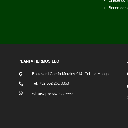
Unidad de t
Banda de s
PLANTA HERMOSILLO
Boulevard García Morales 914. Col. La Manga

Tel. +52 662 261 0363


WhatsApp:
662 322 6558